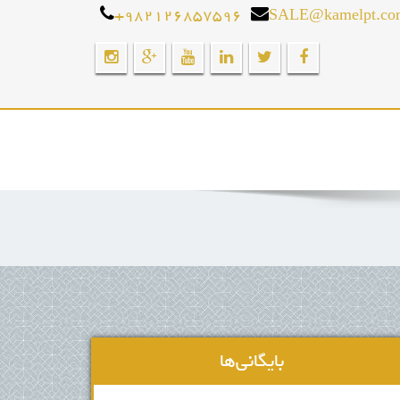
+982126857596
SALE@kamelpt.co
بایگانی‌ها