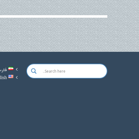
فار
lish