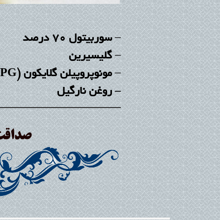
–
سوربیتول 70 درصد
–
گلیسیرین
–
مونوپروپیلن گلایکون (MPG)
– روغن نارگیل