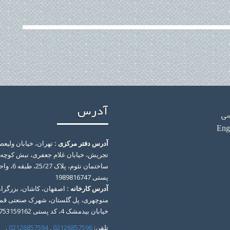
آدرس
سی
Eng
آدرس دفتر مرکزی :
تهران، خیابان ولیعص
تجریش، خیابان غلام جعفری، نبش کوچه 
پستی 1989816747
آدرس کارخانه :
اصفهان، کاشان، بزرگراه
منوچهری، پل گلستان، شهرک صنعتی قم
خیابان بیدمشک 4، کد پستی 8753159162
تلفن:
02126857596
,
02126857594
,