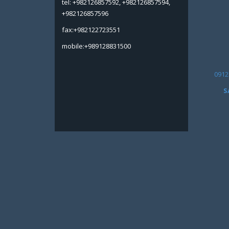
tel: +982126857592, +982126857594,
+982126857596
fax:+982122723551
mobile:+989128831500
0912
S